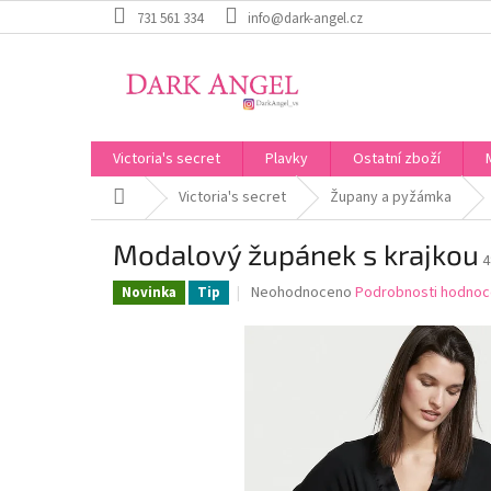
Přejít
731 561 334
info@dark-angel.cz
na
obsah
Victoria's secret
Plavky
Ostatní zboží
Domů
Victoria's secret
Župany a pyžámka
Modalový župánek s krajkou
4
Průměrné
Neohodnoceno
Podrobnosti hodnoc
Novinka
Tip
hodnocení
produktu
je
0,0
z
5
hvězdiček.