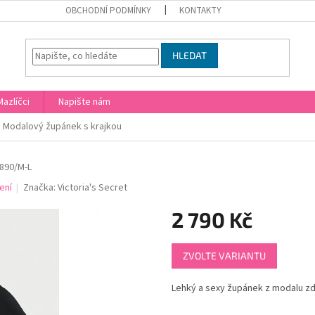
OBCHODNÍ PODMÍNKY
KONTAKTY
HLEDAT
Mazlíčci
Napište nám
Modalový župánek s krajkou
890/M-L
ení
Značka:
Victoria's Secret
2 790 Kč
Měrná
ZVOLTE VARIANTU
cena:
Lehký a sexy župánek z modalu zd