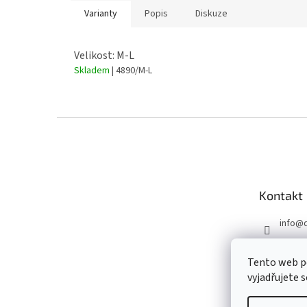
Varianty
Popis
Diskuze
Velikost: M-L
Skladem
| 4890/M-L
Z
á
p
a
t
Kontakt
í
info
@
731 56
Tento web p
vyjadřujete s