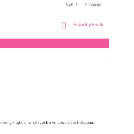
CZK
Přihlášení
NÁKUPNÍ
Prázdný košík
KOŠÍK
obený krajkou na rukávech a ve spodní části županu.