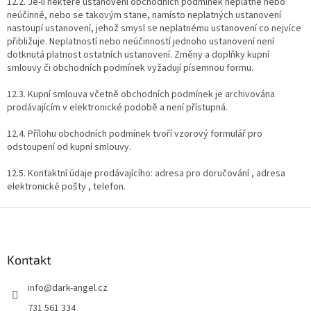
12.2. Je-li některé ustanovení obchodních podmínek neplatné nebo
neúčinné, nebo se takovým stane, namísto neplatných ustanovení
nastoupí ustanovení, jehož smysl se neplatnému ustanovení co nejvíce
přibližuje. Neplatností nebo neúčinností jednoho ustanovení není
dotknutá platnost ostatních ustanovení. Změny a doplňky kupní
smlouvy či obchodních podmínek vyžadují písemnou formu.
12.3. Kupní smlouva včetně obchodních podmínek je archivována
prodávajícím v elektronické podobě a není přístupná.
12.4. Přílohu obchodních podmínek tvoří vzorový formulář pro
odstoupení od kupní smlouvy.
12.5. Kontaktní údaje prodávajícího: adresa pro doručování , adresa
elektronické pošty , telefon.
Z
á
p
a
Kontakt
t
info
@
dark-angel.cz
í
731 561 334