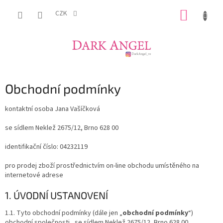
Přejít
NÁKUP
na
CZK
obsah
KOŠÍK
Obchodní podmínky
kontaktní osoba Jana Vašíčková
se sídlem Neklež 2675/12, Brno 628 00
identifikační číslo:
04232119
pro prodej zboží prostřednictvím on-line obchodu umístěného na
internetové adrese
1. ÚVODNÍ USTANOVENÍ
1.1. Tyto obchodní podmínky (dále jen „
obchodní podmínky
“)
obchodní společnosti , se sídlem Neklež 2675/12, Brno 628 00,