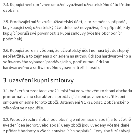
2.4. Kupující není oprávněn umožnit využívání uživatelského účtu třetím
osobám.
2.5. Prodávající může zrušit uživatelský účet, a to zejména v případě,
kdy kupující svůj uživatelský účet déle než nevyužívá, či v případě, kdy
kupující poruší své povinnosti z kupní smlouvy (včetně obchodních
podmínek).
2.6. Kupující bere na vědomí, že uživatelský účet nemusí být dostupný
nepřetržitě, a to zejména s ohledem na nutnou údržbu hardwarového a
softwarového vybavení prodávajícího, popř. nutnou údržbu
hardwarového a softwarového vybavení třetích osob.
3. uzavření kupní smlouvy
3.1. Veškerá prezentace zboží umístěná ve webovém rozhraní obchodu
je informativního charakteru a prodávající není povinen uzavřít kupní
smlouvu ohledně tohoto zboží. Ustanovení § 1732 odst. 2 občanského
zákoníku se nepoužije.
3.2. Webové rozhraní obchodu obsahuje informace o zboží, a to včetně
uvedení cen jednotlivého zboží. Ceny zboží jsou uvedeny včetně daně
z přidané hodnoty a všech souvisejících poplatků. Ceny zboží zůstávají