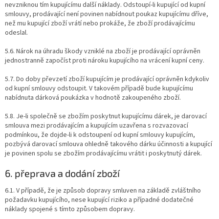
nevzniknou tím kupujícímu další náklady. Odstoupí-li kupující od kupní
smlouvy, prodávající není povinen nabídnout poukaz kupujícímu dříve,
než mu kupující zboží vrátí nebo prokáže, že zboží prodávajícímu
odeslal.
5.6. Nárok na úhradu škody vzniklé na zboží je prodávající oprávněn
jednostranně započíst proti nároku kupujícího na vrácení kupní ceny.
5.7. Do doby převzetí zboží kupujícím je prodávající oprávněn kdykoliv
od kupní smlouvy odstoupit. V takovém případě bude kupujícímu
nabídnuta dárková poukázka v hodnotě zakoupeného zboží.
5.8. Je-li společně se zbožím poskytnut kupujícímu dárek, je darovací
smlouva mezi prodávajícím a kupujícím uzavřena s rozvazovací
podmínkou, že dojde-li k odstoupení od kupní smlouvy kupujícím,
pozbývá darovací smlouva ohledně takového dárku účinnosti a kupující
je povinen spolu se zbožím prodávajícímu vrátit i poskytnutý dárek.
6. přeprava a dodání zboží
6.1. V případě, že je způsob dopravy smluven na základě zvláštního
požadavku kupujícího, nese kupující riziko a případné dodatečné
náklady spojené s tímto způsobem dopravy.