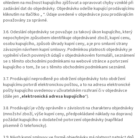
ohledem na možnost kupujícího zjišťovat a opravovat chyby vzniklé při
zadávání dat do objednávky. Objednávku odešle kupující prodávajícímu
kliknutím na tlačítko „ “. Údaje uvedené v objednávce jsou prodávajícím
považovány za správné.
3.6. Odeslání objednávky se považuje za takový úkon kupujícího, který
nepochybným způsobem identifikuje objednávané zboží, kupní cenu,
osobu kupujícího, způsob úhrady kupní ceny, a je pro smluvní strany
závazným návrhem kupní smlouvy. Podmínkou platnosti objednávky je
vyplnění všech povinných údajů v objednávkovém formuláři, seznámení
se s těmito obchodními podmínkami na webové stránce a potvrzení
kupujícího o tom, že se s těmito obchodními podmínkami seznámil.
3.7. Prodávající neprodleně po obdržení objednávky toto obdržení
kupujícímu potvrdí elektronickou poštou, a to na adresu elektronické
pošty kupujícího uvedenou v uživatelském rozhraní či v objednávce
(dále jen „
elektronická adresa kupujícího
“).
3.8. Prodávající je vždy oprávněn v závislosti na charakteru objednávky
(množství zboží, výše kupní ceny, předpokládané náklady na dopravu)
požádat kupujícího o dodatečné potvrzení objednávky (například
písemně či telefonicky).
3.9. Návrh kupní smlouvy ve formě objednávky má platnost patnáct dnů.