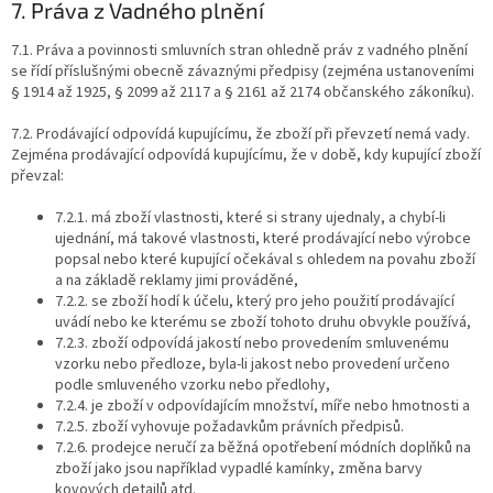
7. Práva z Vadného plnění
7.1. Práva a povinnosti smluvních stran ohledně práv z vadného plnění
se řídí příslušnými obecně závaznými předpisy (zejména ustanoveními
§ 1914 až 1925, § 2099 až 2117 a § 2161 až 2174 občanského zákoníku).
7.2. Prodávající odpovídá kupujícímu, že zboží při převzetí nemá vady.
Zejména prodávající odpovídá kupujícímu, že v době, kdy kupující zboží
převzal:
7.2.1. má zboží vlastnosti, které si strany ujednaly, a chybí-li
ujednání, má takové vlastnosti, které prodávající nebo výrobce
popsal nebo které kupující očekával s ohledem na povahu zboží
a na základě reklamy jimi prováděné,
7.2.2. se zboží hodí k účelu, který pro jeho použití prodávající
uvádí nebo ke kterému se zboží tohoto druhu obvykle používá,
7.2.3. zboží odpovídá jakostí nebo provedením smluvenému
vzorku nebo předloze, byla-li jakost nebo provedení určeno
podle smluveného vzorku nebo předlohy,
7.2.4. je zboží v odpovídajícím množství, míře nebo hmotnosti a
7.2.5. zboží vyhovuje požadavkům právních předpisů.
7.2.6. prodejce neručí za běžná opotřebení módních doplňků na
zboží jako jsou například vypadlé kamínky, změna barvy
kovových detailů atd.