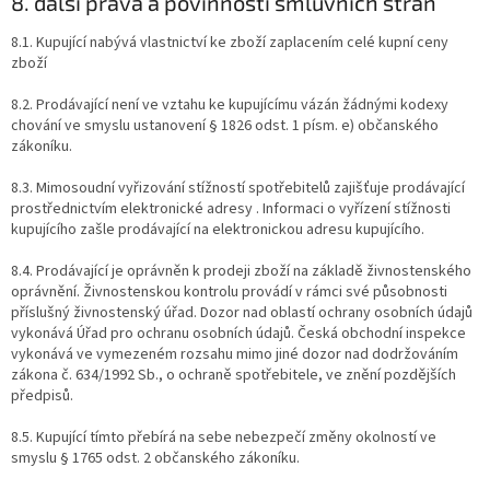
8. další práva a povinnosti smluvních stran
8.1. Kupující nabývá vlastnictví ke zboží zaplacením celé kupní ceny
zboží
8.2. Prodávající není ve vztahu ke kupujícímu vázán žádnými kodexy
chování ve smyslu ustanovení § 1826 odst. 1 písm. e) občanského
zákoníku.
8.3. Mimosoudní vyřizování stížností spotřebitelů zajišťuje prodávající
prostřednictvím elektronické adresy . Informaci o vyřízení stížnosti
kupujícího zašle prodávající na elektronickou adresu kupujícího.
8.4. Prodávající je oprávněn k prodeji zboží na základě živnostenského
oprávnění. Živnostenskou kontrolu provádí v rámci své působnosti
příslušný živnostenský úřad. Dozor nad oblastí ochrany osobních údajů
vykonává Úřad pro ochranu osobních údajů. Česká obchodní inspekce
vykonává ve vymezeném rozsahu mimo jiné dozor nad dodržováním
zákona č. 634/1992 Sb., o ochraně spotřebitele, ve znění pozdějších
předpisů.
8.5. Kupující tímto přebírá na sebe nebezpečí změny okolností ve
smyslu § 1765 odst. 2 občanského zákoníku.