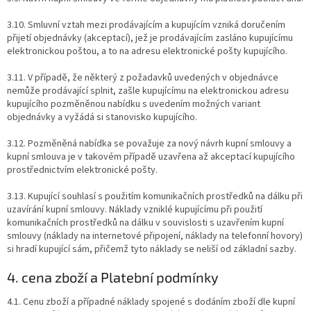
3.10. Smluvní vztah mezi prodávajícím a kupujícím vzniká doručením
přijetí objednávky (akceptací), jež je prodávajícím zasláno kupujícímu
elektronickou poštou, a to na adresu elektronické pošty kupujícího.
3.11. V případě, že některý z požadavků uvedených v objednávce
nemůže prodávající splnit, zašle kupujícímu na elektronickou adresu
kupujícího pozměněnou nabídku s uvedením možných variant
objednávky a vyžádá si stanovisko kupujícího.
3.12. Pozměněná nabídka se považuje za nový návrh kupní smlouvy a
kupní smlouva je v takovém případě uzavřena až akceptací kupujícího
prostřednictvím elektronické pošty.
3.13. Kupující souhlasí s použitím komunikačních prostředků na dálku při
uzavírání kupní smlouvy. Náklady vzniklé kupujícímu při použití
komunikačních prostředků na dálku v souvislosti s uzavřením kupní
smlouvy (náklady na internetové připojení, náklady na telefonní hovory)
si hradí kupující sám, přičemž tyto náklady se neliší od základní sazby.
4. cena zboží a Platební podmínky
4.1. Cenu zboží a případné náklady spojené s dodáním zboží dle kupní