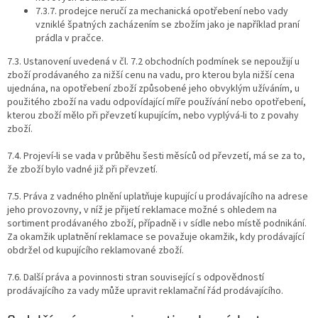
7.3.7. prodejce neručí za mechanická opotřebení nebo vady
vzniklé špatných zacházením se zbožím jako je například praní
prádla v pračce.
7.3. Ustanovení uvedená v čl. 7.2 obchodních podmínek se nepoužijí u
zboží prodávaného za nižší cenu na vadu, pro kterou byla nižší cena
ujednána, na opotřebení zboží způsobené jeho obvyklým užíváním, u
použitého zboží na vadu odpovídající míře používání nebo opotřebení,
kterou zboží mělo při převzetí kupujícím, nebo vyplývá-li to z povahy
zboží.
7.4. Projeví-li se vada v průběhu šesti měsíců od převzetí, má se za to,
že zboží bylo vadné již při převzetí.
7.5. Práva z vadného plnění uplatňuje kupující u prodávajícího na adrese
jeho provozovny, v níž je přijetí reklamace možné s ohledem na
sortiment prodávaného zboží, případně i v sídle nebo místě podnikání.
Za okamžik uplatnění reklamace se považuje okamžik, kdy prodávající
obdržel od kupujícího reklamované zboží.
7.6. Další práva a povinnosti stran související s odpovědností
prodávajícího za vady může upravit reklamační řád prodávajícího.