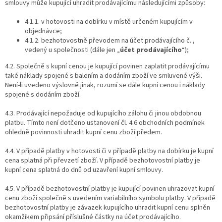
smlouvy může kupující uhradit prodávajícímu následujícími způsoby:
4.1.1. v hotovosti na dobírku v místě určeném kupujícím v
objednávce;
4.1.2. bezhotovostně převodem na účet prodávajícího č. ,
vedený u společnosti (dále jen „
účet prodávajícího
“);
4.2. Společně s kupní cenou je kupující povinen zaplatit prodávajícímu
také náklady spojené s balením a dodáním zboží ve smluvené výši.
Není-li uvedeno výslovně jinak, rozumí se dále kupní cenou i náklady
spojené s dodáním zboží.
4.3. Prodávající nepožaduje od kupujícího zálohu či jinou obdobnou
platbu. Tímto není dotčeno ustanovení čl. 4.6 obchodních podmínek
ohledně povinnosti uhradit kupní cenu zboží předem.
4.4. V případě platby v hotovosti či v případě platby na dobírku je kupní
cena splatná při převzetí zboží. V případě bezhotovostní platby je
kupní cena splatná do dnů od uzavření kupní smlouvy.
4.5. V případě bezhotovostní platby je kupující povinen uhrazovat kupní
cenu zboží společně s uvedením variabilního symbolu platby. V případě
bezhotovostní platby je závazek kupujícího uhradit kupní cenu splněn
okamžikem připsání příslušné částky na účet prodávajícího.