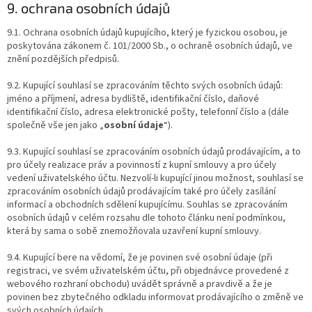
9. ochrana osobních údajů
9.1. Ochrana osobních údajů kupujícího, který je fyzickou osobou, je
poskytována zákonem č. 101/2000 Sb., o ochraně osobních údajů, ve
znění pozdějších předpisů.
9.2. Kupující souhlasí se zpracováním těchto svých osobních údajů:
jméno a příjmení, adresa bydliště, identifikační číslo, daňové
identifikační číslo, adresa elektronické pošty, telefonní číslo a (dále
společně vše jen jako „
osobní údaje
“).
9.3. Kupující souhlasí se zpracováním osobních údajů prodávajícím, a to
pro účely realizace práv a povinností z kupní smlouvy a pro účely
vedení uživatelského účtu. Nezvolí-li kupující jinou možnost, souhlasí se
zpracováním osobních údajů prodávajícím také pro účely zasílání
informací a obchodních sdělení kupujícímu. Souhlas se zpracováním
osobních údajů v celém rozsahu dle tohoto článku není podmínkou,
která by sama o sobě znemožňovala uzavření kupní smlouvy.
9.4. Kupující bere na vědomí, že je povinen své osobní údaje (při
registraci, ve svém uživatelském účtu, při objednávce provedené z
webového rozhraní obchodu) uvádět správně a pravdivě a že je
povinen bez zbytečného odkladu informovat prodávajícího o změně ve
svých osobních údajích.