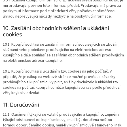
9.9. Požádá-li kupující o informaci o zpracování svých osobních údajů, je
mu prodávající povinen tuto informaci předat. Prodávající má právo za
poskytnutí informace podle předchozí věty požadovat přiměřenou
úhradu nepřevyšující náklady nezbytné na poskytnutí informace.
10. Zasílání obchodních sdělení a ukládání
cookies
10.1. Kupující souhlasí se zasíláním informací souvisejících se zbožím,
službami nebo podnikem prodávajícího na elektronickou adresu
kupujícího a dále souhlasí se zasíláním obchodních sdělení prodávajícím
na elektronickou adresu kupujícího.
10.2. Kupující souhlasí s ukládáním tzv. cookies na jeho počítač. V
případě, že je nákup na webové stránce možné provést a závazky
prodávajícího z kupní smlouvy plnit, aniž by docházelo k ukládání tzv.
cookies na počítač kupujícího, může kupující souhlas podle předchozí
věty kdykoliv odvolat.
11. Doručování
11.1. Oznámení týkající se vztahů prodávajícího a kupujícího, zejména
týkající odstoupení od kupní smlouvy, musí být doručena poštou
formou doporučeného dopisu, není-li v kupní smlouvě stanoveno jinak.