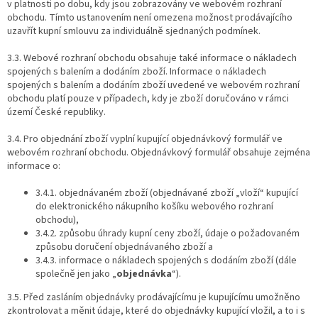
v platnosti po dobu, kdy jsou zobrazovány ve webovém rozhraní
obchodu. Tímto ustanovením není omezena možnost prodávajícího
uzavřít kupní smlouvu za individuálně sjednaných podmínek.
3.3. Webové rozhraní obchodu obsahuje také informace o nákladech
spojených s balením a dodáním zboží. Informace o nákladech
spojených s balením a dodáním zboží uvedené ve webovém rozhraní
obchodu platí pouze v případech, kdy je zboží doručováno v rámci
území České republiky.
3.4. Pro objednání zboží vyplní kupující objednávkový formulář ve
webovém rozhraní obchodu. Objednávkový formulář obsahuje zejména
informace o:
3.4.1. objednávaném zboží (objednávané zboží „vloží“ kupující
do elektronického nákupního košíku webového rozhraní
obchodu),
3.4.2. způsobu úhrady kupní ceny zboží, údaje o požadovaném
způsobu doručení objednávaného zboží a
3.4.3. informace o nákladech spojených s dodáním zboží (dále
společně jen jako „
objednávka
“).
3.5. Před zasláním objednávky prodávajícímu je kupujícímu umožněno
zkontrolovat a měnit údaje, které do objednávky kupující vložil, a to i s