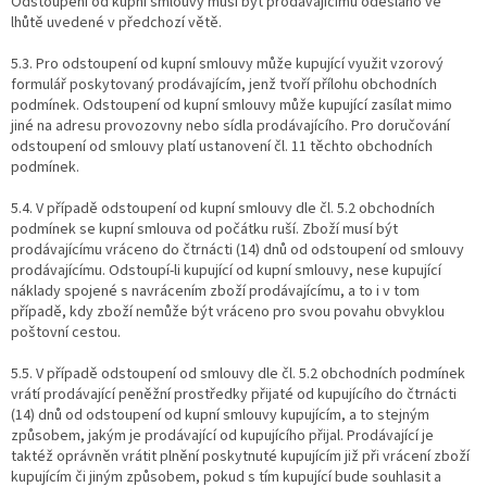
Odstoupení od kupní smlouvy musí být prodávajícímu odesláno ve
lhůtě uvedené v předchozí větě.
5.3. Pro odstoupení od kupní smlouvy může kupující využit vzorový
formulář poskytovaný prodávajícím, jenž tvoří přílohu obchodních
podmínek. Odstoupení od kupní smlouvy může kupující zasílat mimo
jiné na adresu provozovny nebo sídla prodávajícího. Pro doručování
odstoupení od smlouvy platí ustanovení čl. 11 těchto obchodních
podmínek.
5.4. V případě odstoupení od kupní smlouvy dle čl. 5.2 obchodních
podmínek se kupní smlouva od počátku ruší. Zboží musí být
prodávajícímu vráceno do čtrnácti (14) dnů od odstoupení od smlouvy
prodávajícímu. Odstoupí-li kupující od kupní smlouvy, nese kupující
náklady spojené s navrácením zboží prodávajícímu, a to i v tom
případě, kdy zboží nemůže být vráceno pro svou povahu obvyklou
poštovní cestou.
5.5. V případě odstoupení od smlouvy dle čl. 5.2 obchodních podmínek
vrátí prodávající peněžní prostředky přijaté od kupujícího do čtrnácti
(14) dnů od odstoupení od kupní smlouvy kupujícím, a to stejným
způsobem, jakým je prodávající od kupujícího přijal. Prodávající je
taktéž oprávněn vrátit plnění poskytnuté kupujícím již při vrácení zboží
kupujícím či jiným způsobem, pokud s tím kupující bude souhlasit a