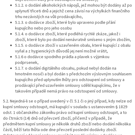
5.1.2. o dodání alkoholických nápojů, jež mohou být dodány až po
uplynutí třiceti dnů a jejichž cena závisí na výchylkách finančního
trhu nezávislých na vůli prodávajícího,
5.1.3. o dodávce zboží, které bylo upraveno podle přání
kupujícího nebo pro jeho osobu
5.1.4. o dodávce zboží, které podléhá rychlé zkáze, jakož i
zboží, které bylo po dodání nenávratně smíseno s jiným zbožím,
5.1.5. o dodávce zboží v uzavřeném obalu, které kupující z obalu
vyňal a z hygienických důvodů jej není možné vrátit,
5.1.6 o dodávce spodního prádla a plavek s výjimkou
podprsenek,
5.1.7. o dodání digitálního obsahu, pokud nebyl dodán na
hmotném nosiči a byl dodán s předchozím výslovným souhlasem
kupujícího před uplynutím lhůty pro odstoupení od smlouvy a
prodávající před uzavřením smlouvy sdělil kupujícímu, že v
takovém případě nemá právo na odstoupení od smlouvy.
5.2. Nejedná-li se o případ uvedený v čl. 5.1 či o jiný případ, kdy nelze od
kupní smlouvy odstoupit, má kupující v souladu s ustanovením § 1829
odst. 1 občanského zákoníku právo od kupní smlouvy odstoupit, a to
do čtrnácti (14) dnů od převzetí zboží, přičemž v případě, že
předmětem kupní smlouvy je několik druhů zboží nebo dodání několika
částí, běží tato lhůta ode dne převzetí poslední dodávky zboží.