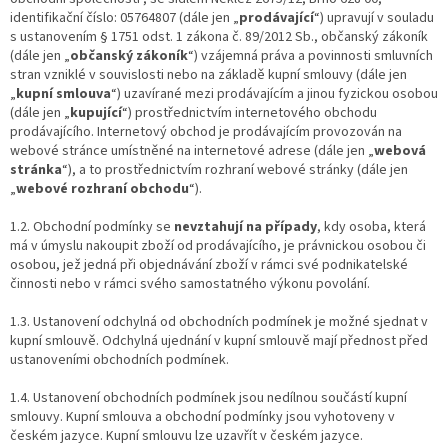
identifikační číslo: 05764807 (dále jen „
prodávající
“) upravují v souladu
s ustanovením § 1751 odst. 1 zákona č. 89/2012 Sb., občanský zákoník
(dále jen „
občanský zákoník
“) vzájemná práva a povinnosti smluvních
stran vzniklé v souvislosti nebo na základě kupní smlouvy (dále jen
„
kupní smlouva
“) uzavírané mezi prodávajícím a jinou fyzickou osobou
(dále jen „
kupující
“) prostřednictvím internetového obchodu
prodávajícího. Internetový obchod je prodávajícím provozován na
webové stránce umístněné na internetové adrese (dále jen „
webová
stránka
“), a to prostřednictvím rozhraní webové stránky (dále jen
„
webové rozhraní obchodu
“).
1.2. Obchodní podmínky se
nevztahují na případy
, kdy osoba, která
má v úmyslu nakoupit zboží od prodávajícího, je právnickou osobou či
osobou, jež jedná při objednávání zboží v rámci své podnikatelské
činnosti nebo v rámci svého samostatného výkonu povolání.
1.3. Ustanovení odchylná od obchodních podmínek je možné sjednat v
kupní smlouvě. Odchylná ujednání v kupní smlouvě mají přednost před
ustanoveními obchodních podmínek.
1.4. Ustanovení obchodních podmínek jsou nedílnou součástí kupní
smlouvy. Kupní smlouva a obchodní podmínky jsou vyhotoveny v
českém jazyce. Kupní smlouvu lze uzavřít v českém jazyce.