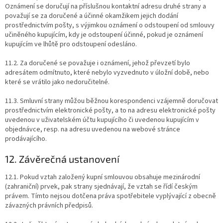
Oznámení se doručují na příslušnou kontaktní adresu druhé strany a
považují se za doručené a účinné okamžikem jejich dodání
prostřednictvím pošty, s výjimkou oznámení o odstoupení od smlouvy
učiněného kupujícím, kdy je odstoupení účinné, pokud je oznámení
kupujícím ve lhůtě pro odstoupení odesláno.
11.2. Za doručené se považuje i oznámení, jehož převzetí bylo
adresátem odmítnuto, které nebylo vyzvednuto v úložní době, nebo
které se vrátilo jako nedoručitelné.
11.3. Smluvní strany můžou běžnou korespondenci vzájemně doručovat
prostřednictvím elektronické pošty, a to na adresu elektronické pošty
uvedenou v uživatelském účtu kupujícího či uvedenou kupujícím v
objednávce, resp. na adresu uvedenou na webové stránce
prodávajícího.
12. Závěrečná ustanovení
12.1. Pokud vztah založený kupní smlouvou obsahuje mezinárodní
(zahraniční) prvek, pak strany sjednávají, že vztah se řídí českým
právem. Tímto nejsou dotčena práva spotřebitele vyplývající z obecně
závazných právních předpisů.