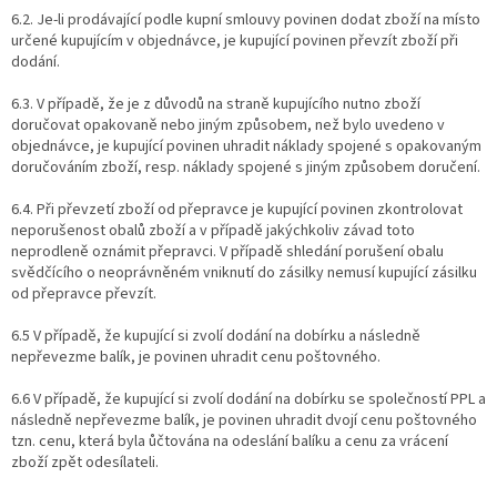
6.2. Je-li prodávající podle kupní smlouvy povinen dodat zboží na místo
určené kupujícím v objednávce, je kupující povinen převzít zboží při
dodání.
6.3. V případě, že je z důvodů na straně kupujícího nutno zboží
doručovat opakovaně nebo jiným způsobem, než bylo uvedeno v
objednávce, je kupující povinen uhradit náklady spojené s opakovaným
doručováním zboží, resp. náklady spojené s jiným způsobem doručení.
6.4. Při převzetí zboží od přepravce je kupující povinen zkontrolovat
neporušenost obalů zboží a v případě jakýchkoliv závad toto
neprodleně oznámit přepravci. V případě shledání porušení obalu
svědčícího o neoprávněném vniknutí do zásilky nemusí kupující zásilku
od přepravce převzít.
6.5 V případě, že kupující si zvolí dodání na dobírku a následně
nepřevezme balík, je povinen uhradit cenu poštovného.
6.6 V případě, že kupující si zvolí dodání na dobírku se společností PPL a
následně nepřevezme balík, je povinen uhradit dvojí cenu poštovného
tzn. cenu, která byla ůčtována na odeslání balíku a cenu za vrácení
zboží zpět odesílateli.