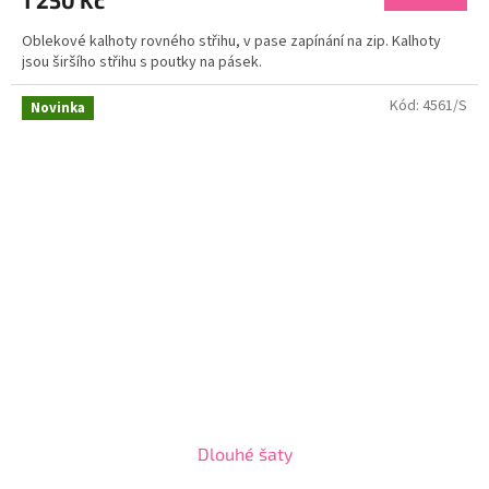
1 250 Kč
Oblekové kalhoty rovného střihu, v pase zapínání na zip. Kalhoty
jsou širšího střihu s poutky na pásek.
Kód:
4561/S
Novinka
Dlouhé šaty