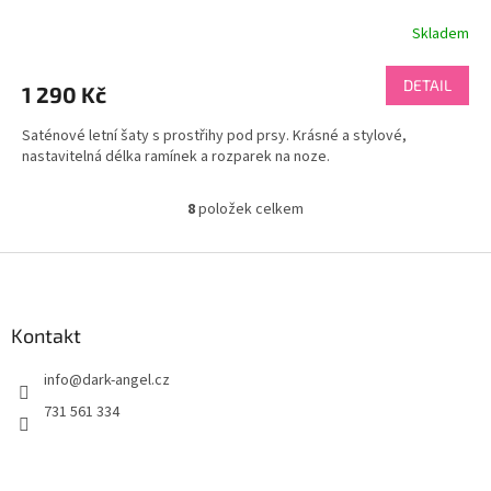
Skladem
DETAIL
1 290 Kč
Saténové letní šaty s prostřihy pod prsy. Krásné a stylové,
nastavitelná délka ramínek a rozparek na noze.
8
položek celkem
O
v
l
Z
á
á
d
p
a
a
Kontakt
c
t
í
info
@
dark-angel.cz
í
p
r
731 561 334
v
k
y
v