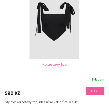
i
r
s
o
p
d
r
u
o
k
d
t
u
ů
k
t
ů
Korzetový top
Skladem
DETAIL
590 Kč
Stylový korzetový top, ideální ke kalhotům i k sukni.