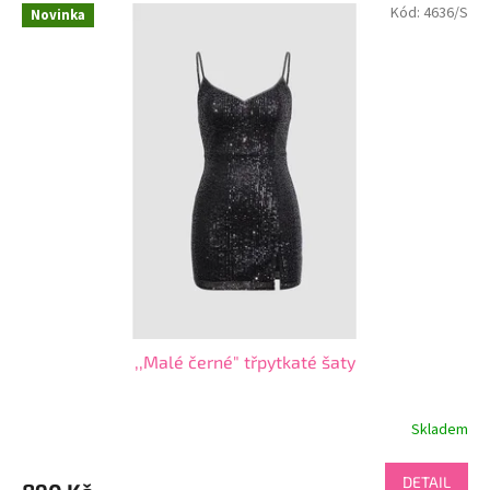
Kód:
4636/S
Novinka
,,Malé černé" třpytkaté šaty
Skladem
DETAIL