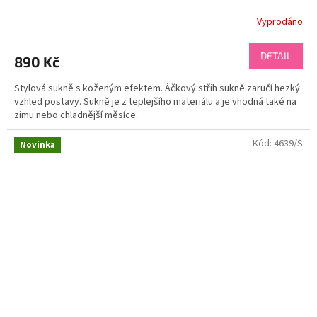
Vyprodáno
DETAIL
890 Kč
Stylová sukně s koženým efektem. Áčkový střih sukně zaručí hezký
vzhled postavy. Sukně je z teplejšího materiálu a je vhodná také na
zimu nebo chladnější měsíce.
Kód:
4639/S
Novinka