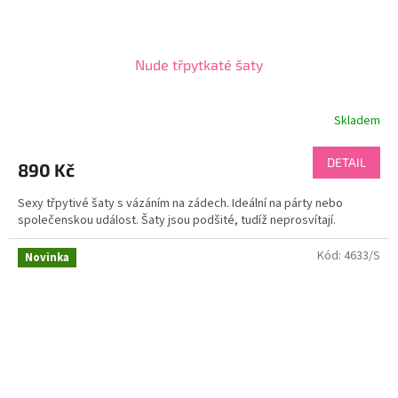
Nude třpytkaté šaty
Skladem
DETAIL
890 Kč
Sexy třpytivé šaty s vázáním na zádech. Ideální na párty nebo
společenskou událost. Šaty jsou podšité, tudíž neprosvítají.
Kód:
4633/S
Novinka