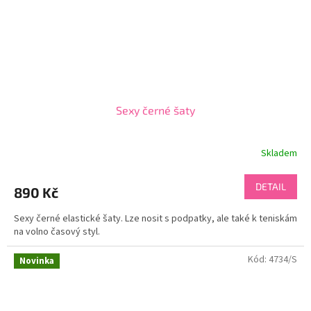
Sexy černé šaty
Skladem
DETAIL
890 Kč
Sexy černé elastické šaty. Lze nosit s podpatky, ale také k teniskám
na volno časový styl.
Kód:
4734/S
Novinka