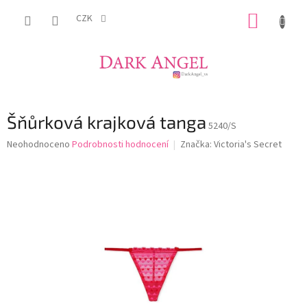
Přejít
NÁKUP
na
CZK
obsah
KOŠÍK
Šňůrková krajková tanga
5240/S
Průměrné
Neohodnoceno
Podrobnosti hodnocení
Značka:
Victoria's Secret
hodnocení
produktu
je
0,0
z
5
hvězdiček.