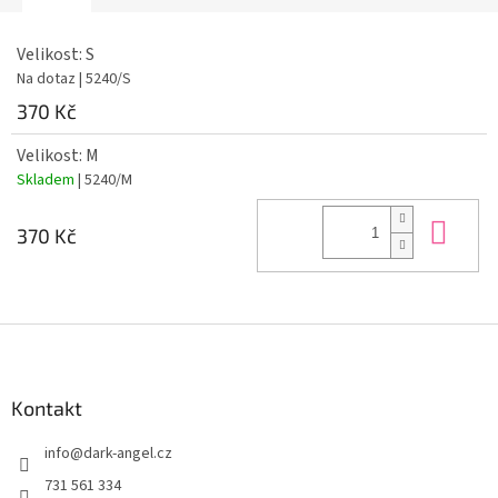
Velikost: S
Na dotaz
| 5240/S
370 Kč
Velikost: M
Skladem
| 5240/M
Do 
370 Kč
Z
á
p
a
Kontakt
t
info
@
dark-angel.cz
í
731 561 334