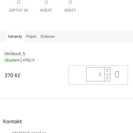
ZEPTAT SE
HLÍDAT
SDÍLET
Varianty
Popis
Diskuze
Velikost: S
Skladem
| 4761/S
Do 
370 Kč
Z
á
p
a
Kontakt
t