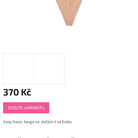
370 Kč
Měrná
ZVOLTE VARIANTU
cena:
Sexy basic tanga se zlatým V na boku.