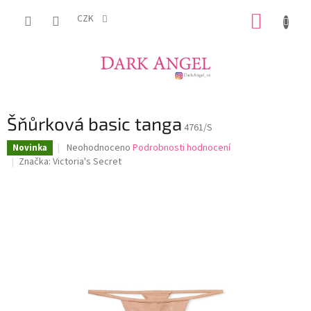
Přejít
NÁKUP
na
CZK
obsah
KOŠÍK
Šňůrková basic tanga
4761/S
Průměrné
Neohodnoceno
Podrobnosti hodnocení
Novinka
hodnocení
Značka:
Victoria's Secret
produktu
je
0,0
z
5
hvězdiček.