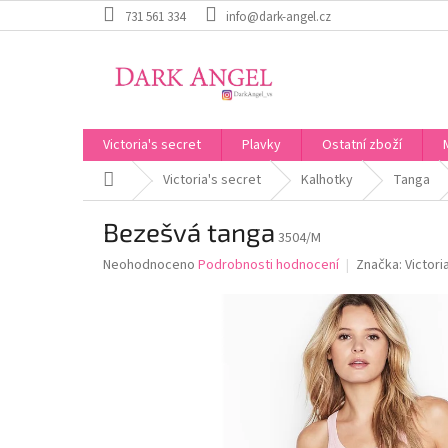
Přejít
731 561 334
info@dark-angel.cz
na
obsah
Victoria's secret
Plavky
Ostatní zboží
Domů
Victoria's secret
Kalhotky
Tanga
Bezešvá tanga
3504/M
Průměrné
Neohodnoceno
Podrobnosti hodnocení
Značka:
Victori
hodnocení
produktu
je
0,0
z
5
hvězdiček.