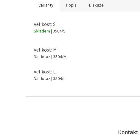
Varianty
Popis
Diskuze
Velikost: S
Skladem
| 3504/S
Velikost: M
Na dotaz
| 3504/M
Velikost: L
Na dotaz
| 3504/L
Z
á
p
a
t
Kontakt
í