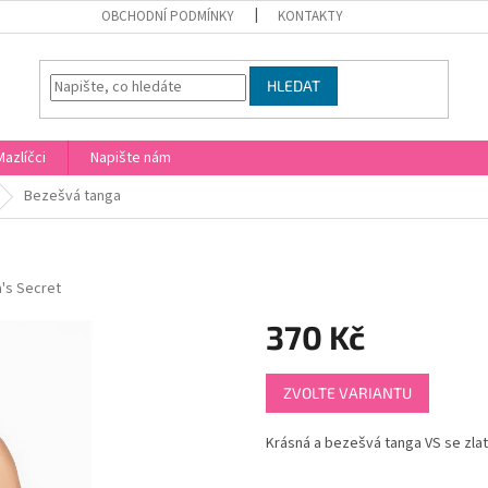
OBCHODNÍ PODMÍNKY
KONTAKTY
HLEDAT
Mazlíčci
Napište nám
Bezešvá tanga
a's Secret
370 Kč
Měrná
ZVOLTE VARIANTU
cena:
Krásná a bezešvá tanga VS se zla