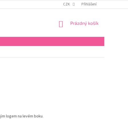
CZK
Přihlášení
NÁKUPNÍ
Prázdný košík
KOŠÍK
tým logem na levém boku.