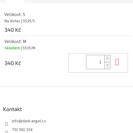
Velikost: S
Na dotaz
| 5535/S
340 Kč
Velikost: M
Skladem
| 5535/M
Do 
340 Kč
Z
á
p
a
Kontakt
t
info
@
dark-angel.cz
í
731 561 334