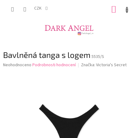
Přejít
NÁKUP
na
CZK
obsah
KOŠÍK
Bavlněná tanga s logem
5535/S
Průměrné
Neohodnoceno
Podrobnosti hodnocení
Značka:
Victoria's Secret
hodnocení
produktu
je
0,0
z
5
hvězdiček.