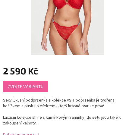
2 590 Kč
Měrná
ZVOLTE VARIANTU
cena:
Sexy luxusní podprsenka z kolekce VS. Podprsenka je tvořena
košíčkem s push-up efektem, který krásně tvaruje prsa!
Luxusní kolekce shine s kamínkovými ramínky, do setu jsou také k
zakoupení kalhoty.
Detailní informace