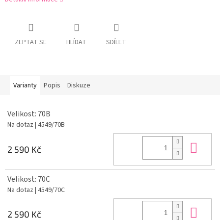
ZEPTAT SE
HLÍDAT
SDÍLET
Varianty
Popis
Diskuze
Velikost: 70B
Na dotaz
| 4549/70B
Do 
2 590 Kč
Velikost: 70C
Na dotaz
| 4549/70C
Do 
2 590 Kč