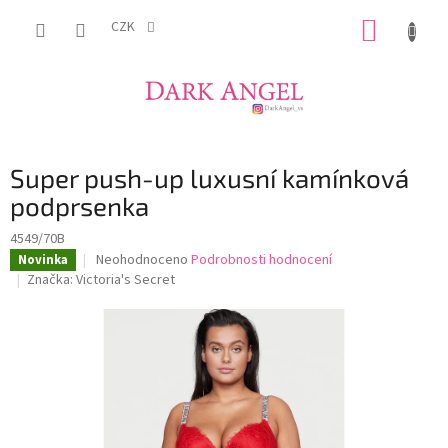
Přejít
NÁKUP
na
CZK
obsah
KOŠÍK
Super push-up luxusní kamínková
podprsenka
4549/70B
Průměrné
Neohodnoceno
Podrobnosti hodnocení
Novinka
hodnocení
Značka:
Victoria's Secret
produktu
je
0,0
z
5
hvězdiček.