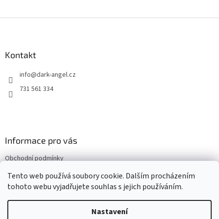
Z
á
p
a
Kontakt
t
info
@
dark-angel.cz
í
731 561 334
Informace pro vás
Obchodní podmínky
Kontakty
Tento web používá soubory cookie. Dalším procházením
tohoto webu vyjadřujete souhlas s jejich používáním.
Nastavení
Vytvořil Shoptet