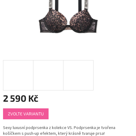
2 590 Kč
Měrná
ZVOLTE VARIANTU
cena:
Sexy luxusní podprsenka z kolekce VS. Podprsenka je tvořena
košíčkem s push-up efektem, který krásně tvaruje prsa!