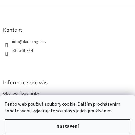
Z
á
p
a
Kontakt
t
info
@
dark-angel.cz
í
731 561 334
Informace pro vás
Obchodní podmínky
Kontakty
Tento web používá soubory cookie. Dalším procházením
tohoto webu vyjadřujete souhlas s jejich používáním.
Nastavení
Vytvořil Shoptet