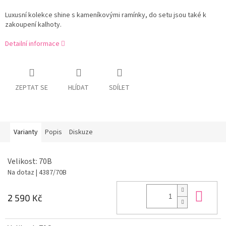
Luxusní kolekce shine s kameníkovými ramínky, do setu jsou také k
zakoupení kalhoty.
Detailní informace
ZEPTAT SE
HLÍDAT
SDÍLET
Varianty
Popis
Diskuze
Velikost: 70B
Na dotaz
| 4387/70B
Do 
2 590 Kč