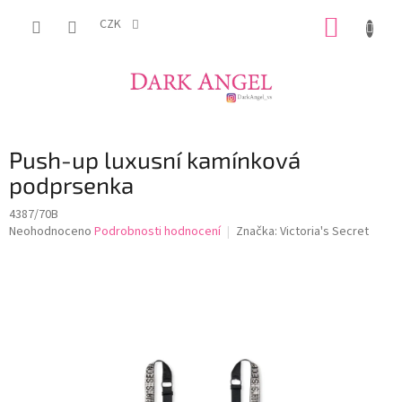
Přejít
NÁKUP
na
CZK
obsah
KOŠÍK
Push-up luxusní kamínková
podprsenka
4387/70B
Průměrné
Neohodnoceno
Podrobnosti hodnocení
Značka:
Victoria's Secret
hodnocení
produktu
je
0,0
z
5
hvězdiček.