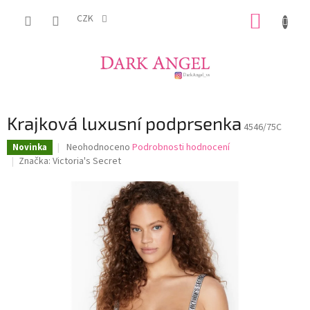
Přejít
NÁKUP
na
CZK
obsah
KOŠÍK
Krajková luxusní podprsenka
4546/75C
Průměrné
Neohodnoceno
Podrobnosti hodnocení
Novinka
hodnocení
Značka:
Victoria's Secret
produktu
je
0,0
z
5
hvězdiček.