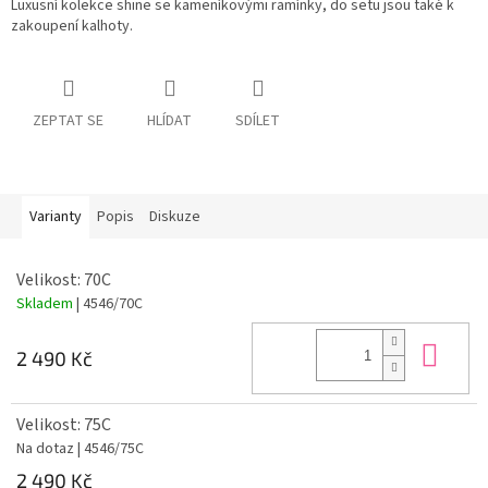
Luxusní kolekce shine se kameníkovými ramínky, do setu jsou také k
zakoupení kalhoty.
ZEPTAT SE
HLÍDAT
SDÍLET
Varianty
Popis
Diskuze
Velikost: 70C
Skladem
| 4546/70C
Do 
2 490 Kč
Velikost: 75C
Na dotaz
| 4546/75C
2 490 Kč