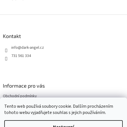
Z
á
p
a
Kontakt
t
info
@
dark-angel.cz
í
731 561 334
Informace pro vás
Obchodní podmínky
Kontakty
Tento web používá soubory cookie. Dalším procházením
tohoto webu vyjadřujete souhlas s jejich používáním.