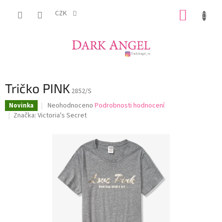
Přejít
NÁKUP
na
CZK
obsah
KOŠÍK
Tričko PINK
2852/S
Průměrné
Neohodnoceno
Podrobnosti hodnocení
Novinka
hodnocení
Značka:
Victoria's Secret
produktu
je
0,0
z
5
hvězdiček.