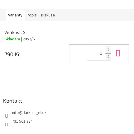
Varianty
Popis
Diskuze
Velikost: S
Skladem
| 2852/S
Do 
790 Kč
Z
á
p
a
Kontakt
t
info
@
dark-angel.cz
í
731 561 334