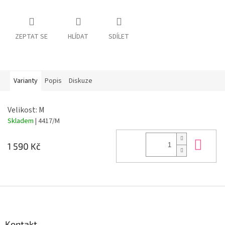
ZEPTAT SE
HLÍDAT
SDÍLET
Varianty
Popis
Diskuze
Velikost: M
Skladem
| 4417/M
Do 
1 590 Kč
Z
á
p
a
Kontakt