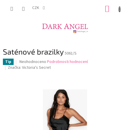
Přejít
NÁKUP
na
CZK
obsah
KOŠÍK
Saténové brazilky
5061/S
Průměrné
Neohodnoceno
Podrobnosti hodnocení
Tip
hodnocení
Značka:
Victoria's Secret
produktu
je
0,0
z
5
hvězdiček.