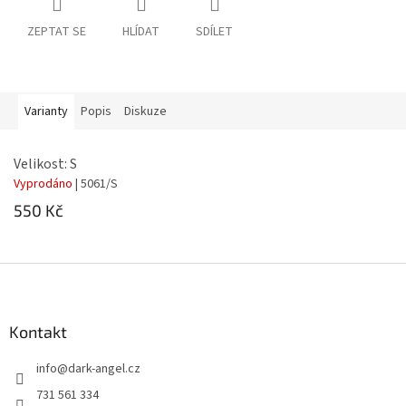
ZEPTAT SE
HLÍDAT
SDÍLET
Varianty
Popis
Diskuze
Velikost: S
Vyprodáno
| 5061/S
550 Kč
Z
á
p
a
Kontakt
t
info
@
dark-angel.cz
í
731 561 334