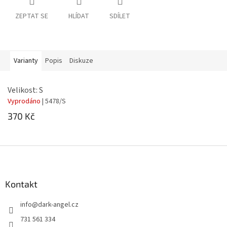
ZEPTAT SE
HLÍDAT
SDÍLET
Varianty
Popis
Diskuze
Velikost: S
Vyprodáno
| 5478/S
370 Kč
Z
á
p
a
Kontakt
t
info
@
dark-angel.cz
í
731 561 334