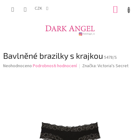
Přejít
NÁKUP
na
CZK
obsah
KOŠÍK
Bavlněné brazilky s krajkou
5478/S
Průměrné
Neohodnoceno
Podrobnosti hodnocení
Značka:
Victoria's Secret
hodnocení
produktu
je
0,0
z
5
hvězdiček.