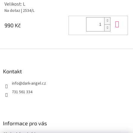
Velikost: L
Na dotaz
| 2534/L
Do 
990 Kč
Z
á
p
a
Kontakt
t
info
@
dark-angel.cz
í
731 561 334
Informace pro vás